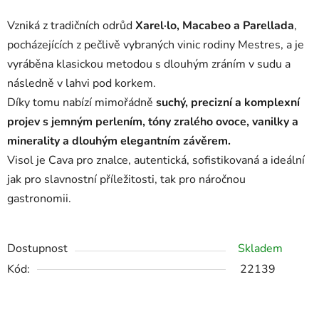
Vzniká z tradičních odrůd
Xarel·lo, Macabeo a Parellada
,
pocházejících z pečlivě vybraných vinic rodiny Mestres, a je
vyráběna klasickou metodou s dlouhým zráním v sudu a
následně v lahvi pod korkem.
Díky tomu nabízí mimořádně
suchý, precizní a komplexní
projev s jemným perlením, tóny zralého ovoce, vanilky a
minerality a dlouhým elegantním závěrem.
Visol je Cava pro znalce, autentická, sofistikovaná a ideální
jak pro slavnostní příležitosti, tak pro náročnou
gastronomii.
Dostupnost
Skladem
Kód:
22139