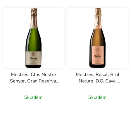
Mestres, Clos Nostre
Mestres, Rosat, Brut
Senyor, Gran Reserva,
Nature, D.O. Cava,
D.O. Cava, šumivé bílé
růžové šumivé víno,
víno, 0,75l
0,75l
Skladem
Skladem