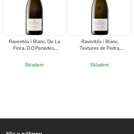
Raventós i Blanc, De La
Raventós i Blanc,
Finca, D.O.Penedes,
Textures de Pedra,
Cava, bílé šumivé víno,
D.O.Penedes, Cava, bílé
0,75l
šumivé víno, 0,75l
Skladem
Skladem
Z
á
Vše o nákupu