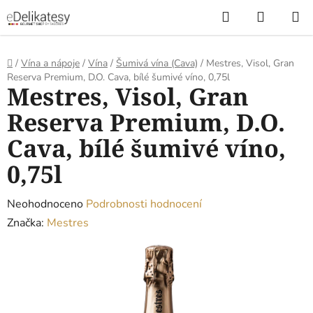
Přejít
Hledat
NÁKUP
na
KOŠÍK
obsah
Domů
/
Vína a nápoje
/
Vína
/
Šumivá vína (Cava)
/
Mestres, Visol, Gran
Reserva Premium, D.O. Cava, bílé šumivé víno, 0,75l
Mestres, Visol, Gran
Reserva Premium, D.O.
Cava, bílé šumivé víno,
0,75l
Průměrné
Neohodnoceno
Podrobnosti hodnocení
hodnocení
Značka:
Mestres
produktu
je
0,0
z