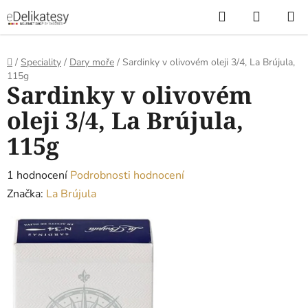
Přejít
Hledat
NÁKUP
na
KOŠÍK
obsah
Domů
/
Speciality
/
Dary moře
/
Sardinky v olivovém oleji 3/4, La Brújula,
115g
Sardinky v olivovém
oleji 3/4, La Brújula,
115g
Průměrné
1 hodnocení
Podrobnosti hodnocení
hodnocení
Značka:
La Brújula
produktu
je
5,0
z
5
hvězdiček.