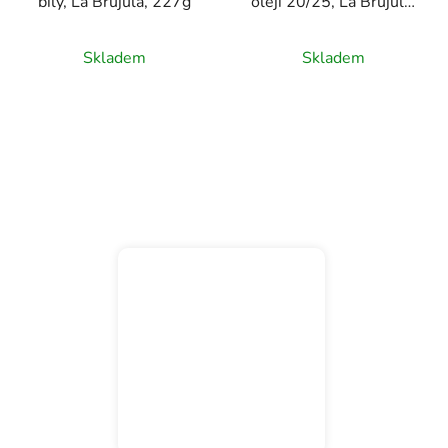
bílý, La Brújula, 227g
oleji 20/25, La Brújula,
130g
Skladem
Skladem