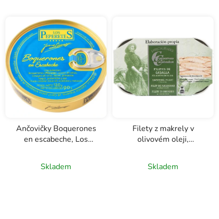
Ančovičky Boquerones
Filety z makrely v
en escabeche, Los
olivovém oleji,
Peperetes, 120g
Conservas de
Cambados, 115g
Skladem
Skladem