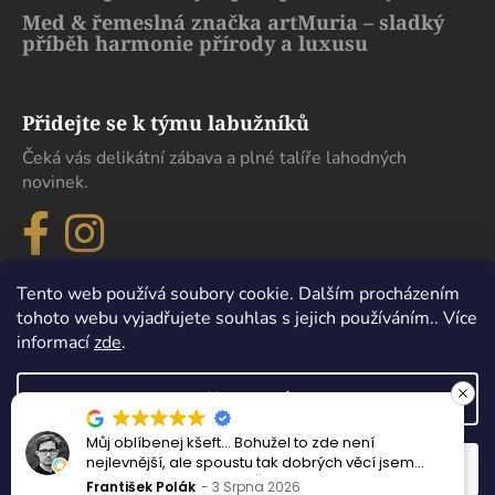
Med & řemeslná značka artMuria – sladký
příběh harmonie přírody a luxusu
Přidejte se k týmu labužníků
Čeká vás delikátní zábava a plné talíře lahodných
novinek.
Tento web používá soubory cookie. Dalším procházením
tohoto webu vyjadřujete souhlas s jejich používáním.. Více
informací
zde
.
Nastavení
Můj oblíbenej kšeft… Bohužel to zde není
Vytvořil Shoptet
nejlevnější, ale spoustu tak dobrých věcí jsem
Odmítnout
Souhlasím
Copyright 2026
eDelikatesy
. Všechna práva vyhrazena.
nejedl ani v samotném Španělsku.
František Polák
3 Srpna 2026