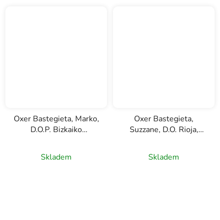
Oxer Bastegieta, Marko,
Oxer Bastegieta,
D.O.P. Bizkaiko
Suzzane, D.O. Rioja,
Txakolina, bílé víno,
červené víno, 0,75l
0,75l
Skladem
Skladem