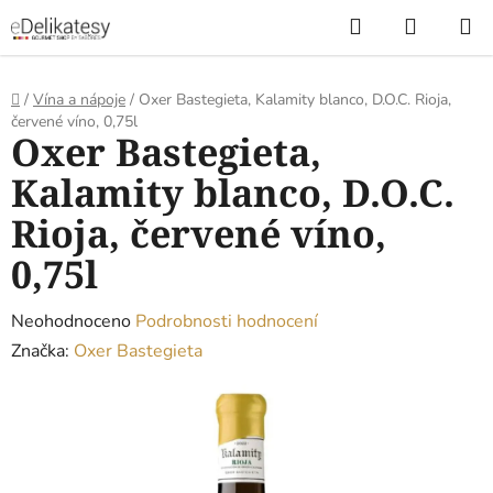
Přejít
Hledat
NÁKUP
na
KOŠÍK
obsah
Domů
/
Vína a nápoje
/
Oxer Bastegieta, Kalamity blanco, D.O.C. Rioja,
červené víno, 0,75l
Oxer Bastegieta,
Kalamity blanco, D.O.C.
Rioja, červené víno,
0,75l
Průměrné
Neohodnoceno
Podrobnosti hodnocení
hodnocení
Značka:
Oxer Bastegieta
produktu
je
0,0
z