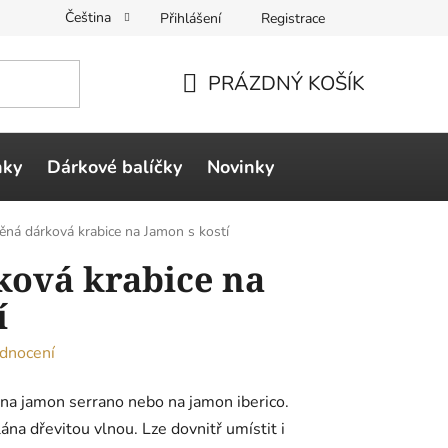
Čeština
Přihlášení
Registrace
PRÁZDNÝ KOŠÍK
NÁKUPNÍ
KOŠÍK
ňky
Dárkové balíčky
Novinky
ěná dárková krabice na Jamon s kostí
ková krabice na
í
dnocení
na jamon serrano nebo na jamon iberico.
na dřevitou vlnou. Lze dovnitř umístit i