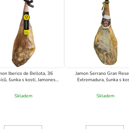
mon Iberico de Bellota, 36
Jamon Serrano Gran Rese
íců, šunka s kostí, Jamones
Extremadura, šunka s kos
Blázquez, 8 - 9kg
Montesano, 7 - 7,8kg
Skladem
Skladem