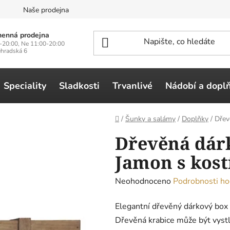
n
Naše prodejna
enná prodejna
-20:00, Ne 11:00-20:00
ehradská 6
Speciality
Sladkosti
Trvanlivé
Nádobí a dopl
Domů
/
Šunky a salámy
/
Doplňky
/
Dřev
Dřevěná dár
Jamon s kost
Průměrné
Neohodnoceno
Podrobnosti ho
hodnocení
Elegantní dřevěný dárkový box 
produktu
Dřevěná krabice může být vystlá
je