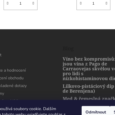
s
Blog
t
Víno bez kompromisů:
jsou vína z Pago de
Carraovejas skvělou 
e a hodnocení
pro lidi s
ení obchodu
nízkohistaminovou di
kladené dotazy
Lilkovo-pistáciový dip
de Berenjena)
rmy
Med & řemeslná znač
ní prohlídka
artMuria – sladký pří
harmonie přírody a l
oužívá soubory cookie. Dalším
Odmítnout
 tohoto webu vyjadřujete souhlas s