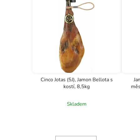
Cinco Jotas (5J), Jamon Bellota s
Ja
kostí, 8,5kg
měs
Průměrné
Skladem
hodnocení
produktu
je
5,0