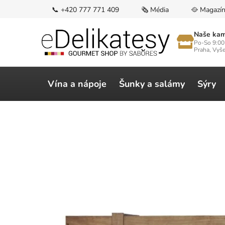
Přejít
📞 +420 777 771 409
🗞️ Média
🥘 Magazí
na
obsah
Naše kam
Po-So 9:00
Praha, Vyš
Vína a nápoje
Šunky a salámy
Sýry