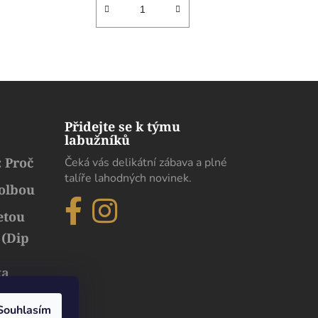
Přidejte se k týmu
labužníků
 Proč
Čeká vás delikátní zábava a plné
talíře lahodných novinek.
volbou
etou
 (Dip
ka
běh
uxusu
Souhlasím