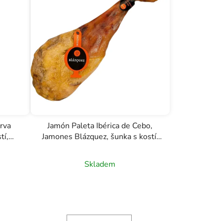
rva
Jamón Paleta Ibérica de Cebo,
tí,
Jamones Blázquez, šunka s kostí,
4,5 - 5,8kg
Skladem