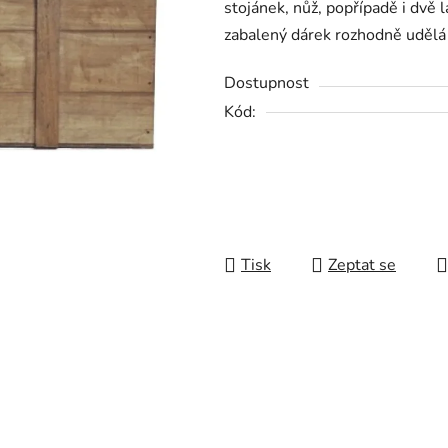
stojánek, nůž, popřípadě i dvě l
0,0
zabalený dárek rozhodně udělá 
z
5
Dostupnost
hvězdiček.
Kód:
Tisk
Zeptat se