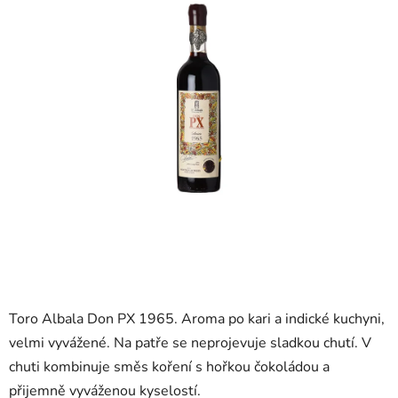
5
hvězdiček.
Toro Albala Don PX 1965. Aroma po kari a indické kuchyni,
velmi vyvážené. Na patře se neprojevuje sladkou chutí. V
chuti kombinuje směs koření s hořkou čokoládou a
přijemně vyváženou kyselostí.