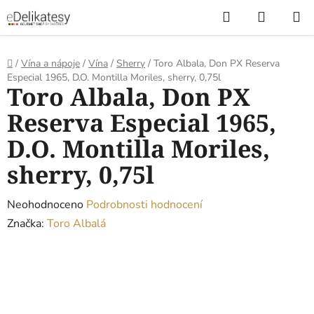
Přejít
Hledat
NÁKUP
na
KOŠÍK
obsah
Domů
/
Vína a nápoje
/
Vína
/
Sherry
/
Toro Albala, Don PX Reserva
Especial 1965, D.O. Montilla Moriles, sherry, 0,75l
Toro Albala, Don PX
Reserva Especial 1965,
D.O. Montilla Moriles,
sherry, 0,75l
Průměrné
Neohodnoceno
Podrobnosti hodnocení
hodnocení
Značka:
Toro Albalá
produktu
je
0,0
z