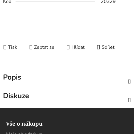
Kód:
20329
Tisk
Zeptat se
Hlídat
Sdílet
Popis
Diskuze
Z
á
Vše o nákupu
p