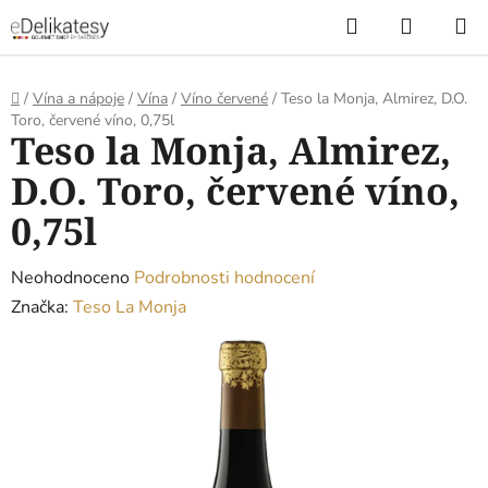
Přejít
Hledat
NÁKUP
na
KOŠÍK
obsah
Domů
/
Vína a nápoje
/
Vína
/
Víno červené
/
Teso la Monja, Almirez, D.O.
Toro, červené víno, 0,75l
Teso la Monja, Almirez,
D.O. Toro, červené víno,
0,75l
Průměrné
Neohodnoceno
Podrobnosti hodnocení
hodnocení
Značka:
Teso La Monja
produktu
je
0,0
z
5
hvězdiček.