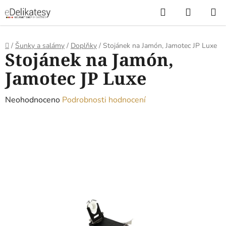
Přejít
Hledat
NÁKUP
na
KOŠÍK
obsah
Domů
/
Šunky a salámy
/
Doplňky
/
Stojánek na Jamón, Jamotec JP Luxe
Stojánek na Jamón,
Jamotec JP Luxe
Průměrné
Neohodnoceno
Podrobnosti hodnocení
hodnocení
produktu
je
0,0
z
5
hvězdiček.