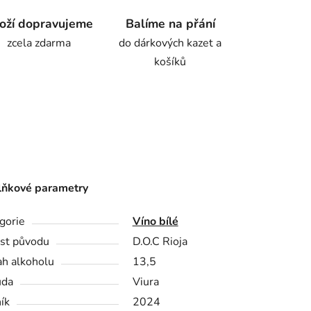
oží dopravujeme
Balíme na přání
zcela zdarma
do dárkových kazet a
košíků
ňkové parametry
gorie
Víno bílé
st původu
D.O.C Rioja
h alkoholu
13,5
ůda
Viura
ík
2024