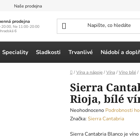
n
Naše prodejna
enná prodejna
-20:00, Ne 11:00-20:00
ehradská 6
Speciality
Sladkosti
Trvanlivé
Nádobí a dopl
Domů
/
Vína a nápoje
/
Vína
/
Víno bílé
/
Sierra Cantab
Rioja, bílé ví
Průměrné
Neohodnoceno
Podrobnosti ho
hodnocení
Značka:
Sierra Cantabria
produktu
Sierra Cantabria Blanco je vín
je