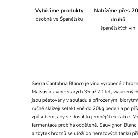
Vybíráme produkty
Nabízíme přes 7
osobně ve Španělsku
druhů
španělských vín
Sierra Cantabria Blanco je víno vyrobené z hroz
Malvasía z vinic starých 35 až 70 let, vysazenýc
jsou pěstovány v souladu s přirozenými biorytm
ručně sklízejí selektivně do 20kg beden a po příc
způsobem, aby se dosáhlo jemnější extrakce. M
fermentace probíhá odděleně. Sauvignon Blanc 
a zbytek hroznů se uloží do nerezových tanků př