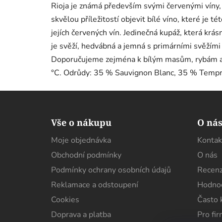
Rioja je známá především svými červenými víny, 
skvělou příležitostí objevit bílé víno, které je té
jejích červených vín. Jedinečná kupáž, která krá
je svěží, hedvábná a jemná s primárními svěžími
Doporučujeme zejména k bílým masům, rybám a m
°C. Odrůdy: 35 % Sauvignon Blanc, 35 % Tempra
Z
á
Vše o nákupu
O ná
p
Moje objednávka
Kontak
a
Obchodní podmínky
O nás
t
í
Podmínky ochrany osobních údajů
Recenz
Reklamace a odstoupení
Hodnoc
Cookies
Často 
Doprava a platba
Pro fi