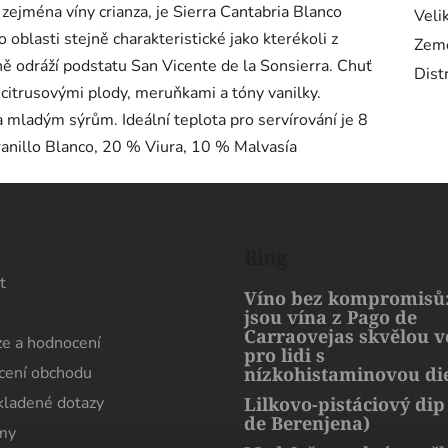
zejména víny crianza, je Sierra Cantabria Blanco
Veli
to oblasti stejně charakteristické jako kterékoli z
Zem
sně odráží podstatu San Vicente de la Sonsierra. Chuť
Dist
 citrusovými plody, meruňkami a tóny vanilky.
ladým sýrům. Ideální teplota pro servírování je 8
nillo Blanco, 20 % Viura, 10 % Malvasía
s
Blog
t
Víno bez kompromisů:
jsou vína z Pago de
Carraovejas skvělou 
e a hodnocení
pro lidi s
ení obchodu
nízkohistaminovou di
kladené dotazy
Lilkovo-pistáciový dip
de Berenjena)
rmy