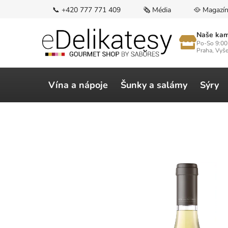
Přejít
📞 +420 777 771 409
🗞️ Média
🥘 Magazí
na
obsah
Naše kam
Po-So 9:00
Praha, Vyš
Vína a nápoje
Šunky a salámy
Sýry