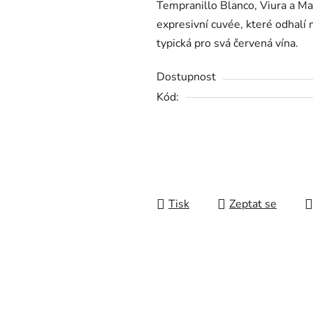
Tempranillo Blanco, Viura a Malv
0,0
expresivní cuvée, které odhalí 
z
typická pro svá červená vína.
5
hvězdiček.
Dostupnost
Kód:
Tisk
Zeptat se