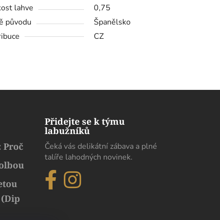
kost lahve
0,75
ě původu
Španělsko
ribuce
CZ
Přidejte se k týmu
labužníků
 Proč
Čeká vás delikátní zábava a plné
talíře lahodných novinek.
volbou
etou
 (Dip