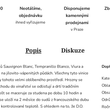
00
Neotálíme,
Disponujeme
Zb
objednávku
kamennými
ihned vyřizujeme
prodejnami
v Praze
Popis
Diskuze
nů Sauvignon Blanc, Tempranillo Blanco, Viura a
Dopl
h na jílovito-vápenitých půdách. Všechny tyto vinice
Kate
y tohoto velmi oblíbeného prostředí. Hrozny se
Obla
hodu do vinařství se odlisťují a drtí tradičním
Obsa
ošt se maceruje za studena po dobu 10 hodin a
se uloží na 2 měsíce do sudů z francouzského dubu
Odr
i kontrolované teplotě. S ohledem na to, že D.O.
Ročn