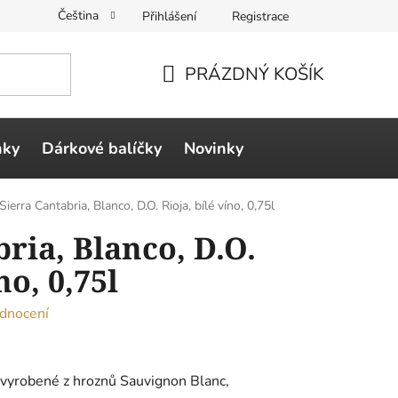
Čeština
Přihlášení
Registrace
PRÁZDNÝ KOŠÍK
NÁKUPNÍ
KOŠÍK
ňky
Dárkové balíčky
Novinky
Sierra Cantabria, Blanco, D.O. Rioja, bílé víno, 0,75l
ria, Blanco, D.O.
no, 0,75l
dnocení
o vyrobené z hroznů Sauvignon Blanc,