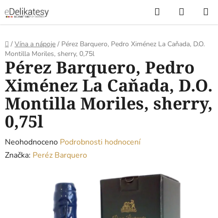
Přejít
Hledat
NÁKUP
na
KOŠÍK
obsah
Domů
/
Vína a nápoje
/
Pérez Barquero, Pedro Ximénez La Caňada, D.O.
Montilla Moriles, sherry, 0,75l
Pérez Barquero, Pedro
Ximénez La Caňada, D.O.
Montilla Moriles, sherry,
0,75l
Průměrné
Neohodnoceno
Podrobnosti hodnocení
hodnocení
Značka:
Peréz Barquero
produktu
je
0,0
z