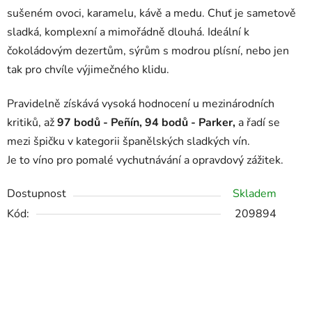
sušeném ovoci, karamelu, kávě a medu. Chuť je sametově
sladká, komplexní a mimořádně dlouhá. Ideální k
čokoládovým dezertům, sýrům s modrou plísní, nebo jen
tak pro chvíle výjimečného klidu.
Pravidelně získává vysoká hodnocení u mezinárodních
kritiků, až
97 bodů - Peñín, 94 bodů - Parker,
a řadí se
mezi špičku v kategorii španělských sladkých vín.
Je to víno pro pomalé vychutnávání a opravdový zážitek.
Dostupnost
Skladem
Kód:
209894