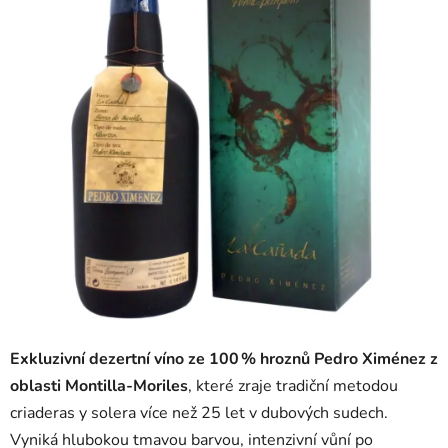
5
hvězdiček.
Exkluzivní dezertní víno ze 100 % hroznů Pedro Ximénez z
oblasti Montilla-Moriles
, které zraje tradiční metodou
criaderas y solera více než 25 let v dubových sudech.
Vyniká hlubokou tmavou barvou, intenzivní vůní po