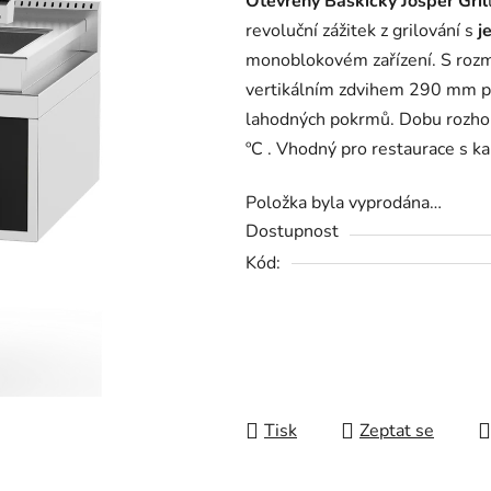
Otevřený Baskický Josper Gril
je
revoluční zážitek z grilování s
j
0,0
monoblokovém zařízení. S rozm
z
vertikálním zdvihem 290 mm po
5
lahodných pokrmů. Dobu rozhoř
hvězdiček.
ºC . Vhodný pro restaurace s k
Položka byla vyprodána…
Dostupnost
Kód:
Tisk
Zeptat se