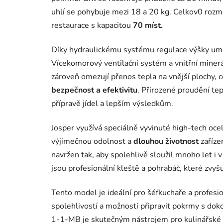
uhlí se pohybuje mezi 18 a 20 kg.
Celkov0 rozm
restaurace s kapacitou
70 míst.
Díky hydraulickému systému regulace výšky um
Vícekomorový ventilační systém a vnitřní minerál
zároveň omezují přenos tepla na vnější plochy, c
bezpečnost a efektivitu
. Přirozené proudění te
přípravě jídel a lepším výsledkům.
Josper využívá speciálně vyvinuté high-tech ocelo
výjimečnou odolnost a
dlouhou životnost
zařízen
navržen tak, aby spolehlivě sloužil mnoho let i
jsou profesionální kleště a pohrabáč, které zvyšu
Tento model je ideální pro šéfkuchaře a profesio
spolehlivostí a možností připravit pokrmy s doko
1-1-MB je skutečným nástrojem pro kulinářské 