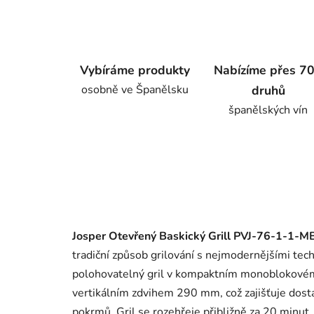
Vybíráme produkty
Nabízíme přes 7
osobně ve Španělsku
druhů
španělských vín
Josper Otevřený Baskický Grill PVJ-76-1-1-MB
tradiční způsob grilování s nejmodernějšími tec
polohovatelný gril v kompaktním monoblokovém
vertikálním zdvihem 290 mm, což zajišťuje dostate
pokrmů. Gril se rozehřeje přibližně za 20 minut