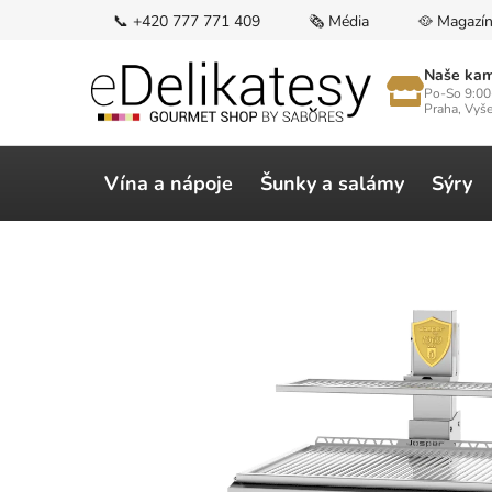
Přejít
📞 +420 777 771 409
🗞️ Média
🥘 Magazí
na
obsah
Naše kam
Po-So 9:00
Praha, Vyš
Vína a nápoje
Šunky a salámy
Sýry