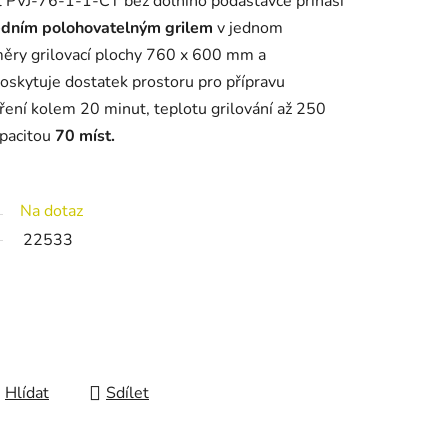
l PVJ-76-1-1-CT bez dolního podastavce přináší
edním polohovatelným grilem
v jednom
ěry grilovací plochy 760 x 600 mm a
skytuje dostatek prostoru pro přípravu
ení kolem 20 minut, teplotu grilování až 250
apacitou
70 míst.
Na dotaz
22533
Hlídat
Sdílet