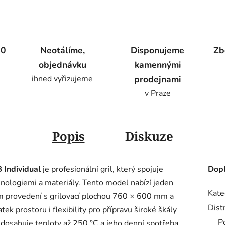
00
Neotálíme,
Disponujeme
Zb
objednávku
kamennými
ihned vyřizujeme
prodejnami
v Praze
Popis
Diskuze
 Individual
je profesionální gril, který spojuje
Dopl
hnologiemi a materiály. Tento model nabízí jeden
Kate
 provedení s grilovací plochou 760 × 600 mm a
Dist
k prostoru i flexibility pro přípravu široké škály
P
, dosahuje teploty až 250 °C a jeho denní spotřeba