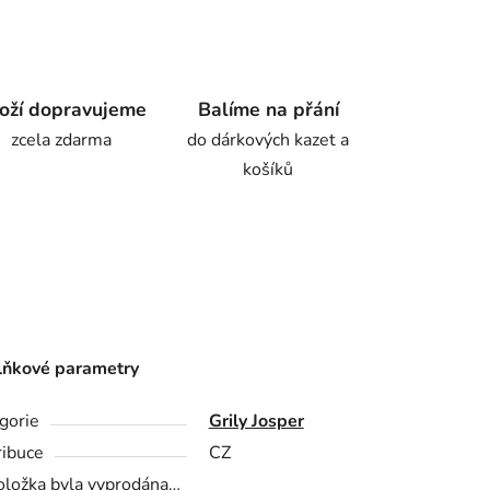
oží dopravujeme
Balíme na přání
zcela zdarma
do dárkových kazet a
košíků
ňkové parametry
gorie
Grily Josper
ribuce
CZ
oložka byla vyprodána…