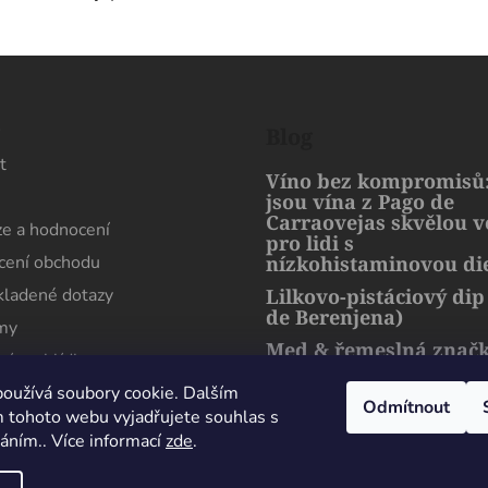
s
Blog
t
Víno bez kompromisů:
jsou vína z Pago de
Carraovejas skvělou 
e a hodnocení
pro lidi s
ení obchodu
nízkohistaminovou di
kladené dotazy
Lilkovo-pistáciový dip
de Berenjena)
rmy
Med & řemeslná znač
ní prohlídka
artMuria – sladký pří
harmonie přírody a l
oužívá soubory cookie. Dalším
Odmítnout
 tohoto webu vyjadřujete souhlas s
váním.. Více informací
zde
.
Maximální spokojenost, sehnal jsem zde lahev