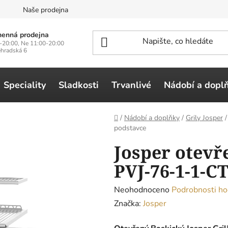
n
Naše prodejna
enná prodejna
-20:00, Ne 11:00-20:00
ehradská 6
Speciality
Sladkosti
Trvanlivé
Nádobí a dopl
Domů
/
Nádobí a doplňky
/
Grily Josper
/
podstavce
Josper otevř
PVJ-76-1-1-C
Průměrné
Neohodnoceno
Podrobnosti ho
hodnocení
Značka:
Josper
produktu