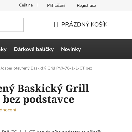
Čeština
Přihlášení
Registrace
PRÁZDNÝ KOŠÍK
NÁKUPNÍ
KOŠÍK
ňky
Dárkové balíčky
Novinky
Josper otevřený Baskický Grill PVJ-76-1-1-CT bez
ený Baskický Grill
T bez podstavce
dnocení