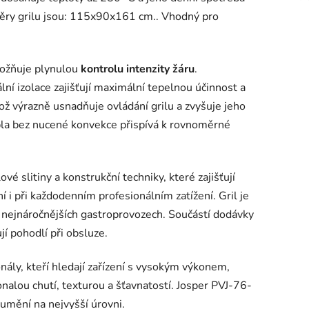
ěry grilu jsou: 115x90x161 cm.. Vhodný pro
ožňuje plynulou
kontrolu intenzity žáru
.
ní izolace zajišťují maximální tepelnou účinnost a
ož výrazně usnadňuje ovládání grilu a zvyšuje jeho
pla bez nucené konvekce přispívá k rovnoměrné
vé slitiny a konstrukční techniky, které zajišťují
í i při každodenním profesionálním zatížení. Gril je
 v nejnáročnějších gastroprovozech. Součástí dodávky
jí pohodlí při obsluze.
nály, kteří hledají zařízení s vysokým výkonem,
nalou chutí, texturou a šťavnatostí. Josper PVJ-76-
umění na nejvyšší úrovni.