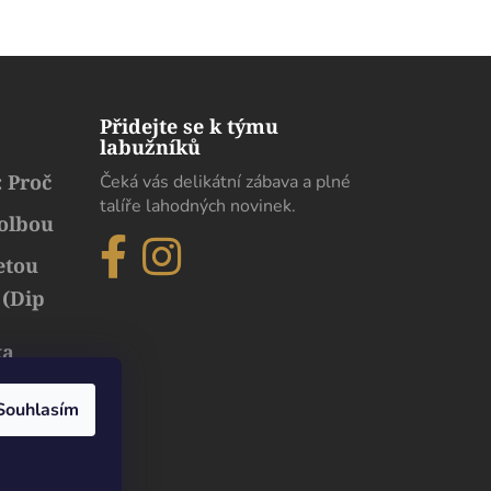
Přidejte se k týmu
labužníků
 Proč
Čeká vás delikátní zábava a plné
talíře lahodných novinek.
volbou
etou
 (Dip
ka
běh
uxusu
Souhlasím
Dobrý den. Pokud chodíme s moji paní na