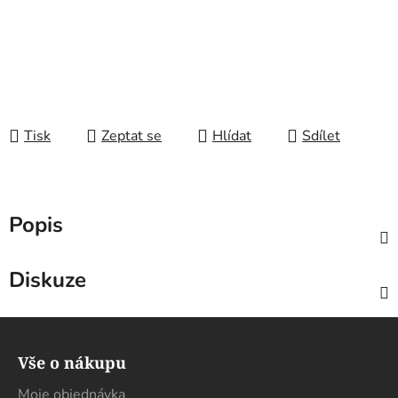
Tisk
Zeptat se
Hlídat
Sdílet
Popis
Diskuze
Z
á
Vše o nákupu
p
a
Moje objednávka