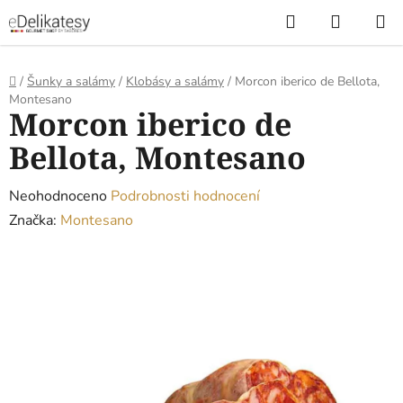
Přejít
Hledat
NÁKUP
na
KOŠÍK
obsah
Domů
/
Šunky a salámy
/
Klobásy a salámy
/
Morcon iberico de Bellota,
Montesano
Morcon iberico de
Bellota, Montesano
Průměrné
Neohodnoceno
Podrobnosti hodnocení
hodnocení
Značka:
Montesano
produktu
je
0,0
z
5
hvězdiček.