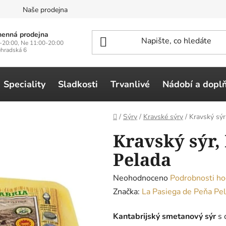
n
Naše prodejna
enná prodejna
-20:00, Ne 11:00-20:00
ehradská 6
Speciality
Sladkosti
Trvanlivé
Nádobí a dopl
Domů
/
Sýry
/
Kravské sýry
/
Kravský sýr
Kravský sýr,
Pelada
Průměrné
Neohodnoceno
Podrobnosti ho
hodnocení
Značka:
La Pasiega de Peňa Pe
produktu
Kantabrijský smetanový sýr
s 
je