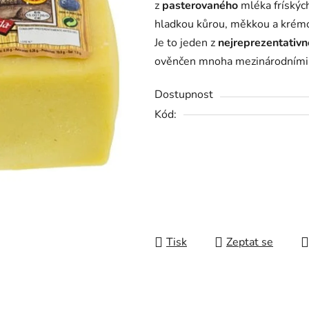
z
pasterovaného
mléka fríských
0,0
hladkou kůrou, měkkou a krémo
z
Je to jeden z
nejreprezentativn
5
ověnčen mnoha mezinárodními
hvězdiček.
Dostupnost
Kód:
Tisk
Zeptat se