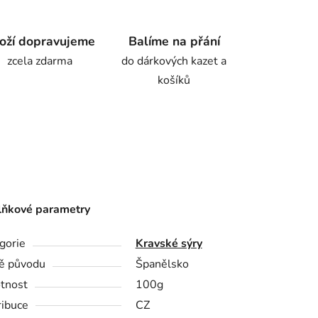
oží dopravujeme
Balíme na přání
zcela zdarma
do dárkových kazet a
košíků
ňkové parametry
gorie
Kravské sýry
ě původu
Španělsko
tnost
100g
ribuce
CZ