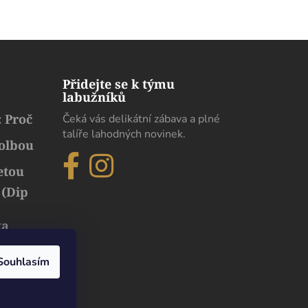
Přidejte se k týmu
labužníků
 Proč
Čeká vás delikátní zábava a plné
talíře lahodných novinek.
volbou
etou
 (Dip
ka
běh
uxusu
Souhlasím
Dobrý den. Pokud chodíme s moji paní na