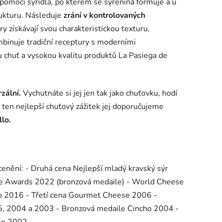
 pomocí syřidla, po kterém se sýřenina formuje a u
trukturu. Následuje
zrání v kontrolovaných
y získávají svou charakteristickou texturu,
mbinuje tradiční receptury s moderními
ou chuť a vysokou kvalitu produktů La Pasiega de
zální.
Vychutnáte si jej jen tak jako chuťovku, hodí
o ten nejlepší chuťový zážitek jej doporučujeme
lo.
cenění: - Druhá cena Nejlepší mladý kravský sýr
e Awards 2022 (bronzová medaile) - World Cheese
ro 2016 - Třetí cena Gourmet Cheese 2006 -
5, 2004 a 2003 - Bronzová medaile Cincho 2004 -