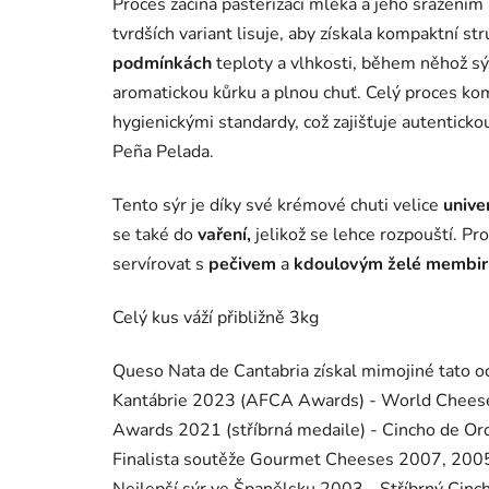
Proces začíná pasterizací mléka a jeho srážením
tvrdších variant lisuje, aby získala kompaktní s
podmínkách
teploty a vlhkosti, během něhož sýr
aromatickou kůrku a plnou chuť. Celý proces ko
hygienickými standardy, což zajišťuje autentick
Peña Pelada.
Tento sýr je díky své krémové chuti velice
univer
se také do
vaření,
jelikož se lehce rozpouští. Pr
servírovat s
pečivem
a
kdoulovým želé membirl
Celý kus váží přibližně 3kg
Queso Nata de Cantabria získal mimojiné tato o
Kantábrie 2023 (AFCA Awards) - World Chees
Awards 2021 (stříbrná medaile) - Cincho de O
Finalista soutěže Gourmet Cheeses 2007, 200