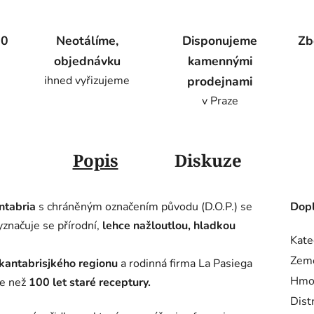
00
Neotálíme,
Disponujeme
Zb
objednávku
kamennými
ihned vyřizujeme
prodejnami
v Praze
Popis
Diskuze
ntabria
s chráněným označením původu (D.O.P.) se
Dopl
yznačuje se přírodní,
lehce nažloutlou, hladkou
Kate
Zem
 kantabrisjkého regionu
a rodinná firma La Pasiega
Hmo
ce než
100 let staré receptury.
Dist