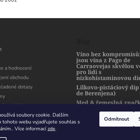
cho 2002
s
Blog
t
Víno bez kompromisů:
jsou vína z Pago de
Carraovejas skvělou 
e a hodnocení
pro lidi s
ení obchodu
nízkohistaminovou di
kladené dotazy
Lilkovo-pistáciový dip
de Berenjena)
rmy
Med & řemeslná znač
ní prohlídka
artMuria – sladký pří
harmonie přírody a l
oužívá soubory cookie. Dalším
Odmítnout
 tohoto webu vyjadřujete souhlas s
váním.. Více informací
zde
.
Maximální spokojenost, sehnal jsem zde lahev