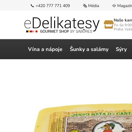
Přejít
📞 +420 777 771 409
🗞️ Média
🥘 Magazí
na
obsah
Naše kam
Po-So 9:00
Praha, Vyš
Vína a nápoje
Šunky a salámy
Sýry