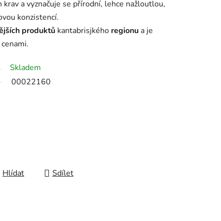
 krav a vyznačuje se přírodní, lehce nažloutlou,
vou konzistencí.
ějších produktů
kantabrisjkého
regionu
a je
 cenami.
Skladem
00022160
Hlídat
Sdílet