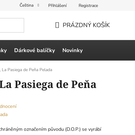
Čeština
Přihlášení
Registrace
PRÁZDNÝ KOŠÍK
NÁKUPNÍ
KOŠÍK
ňky
Dárkové balíčky
Novinky
, La Pasiega de Peňa Pelada
 La Pasiega de Peňa
dnocení
lada
chráněným označením původu (D.O.P.) se vyrábí