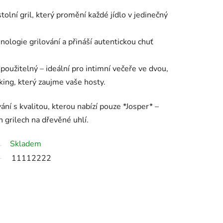
lní gril, který promění každé jídlo v jedinečný
nologie grilování a přináší autentickou chuť
oužitelný – ideální pro intimní večeře ve dvou,
ing, který zaujme vaše hosty.
ání s kvalitou, kterou nabízí pouze *Josper* –
h grilech na dřevěné uhlí.
Skladem
11112222