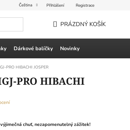
Čeština
Přihlášení
Registrace
PRÁZDNÝ KOŠÍK
NÁKUPNÍ
KOŠÍK
ňky
Dárkové balíčky
Novinky
l HGJ-PRO HIBACHI JOSPER
 HGJ-PRO HIBACHI
ocení
výjimečná chuť, nezapomenutelný zážitek!