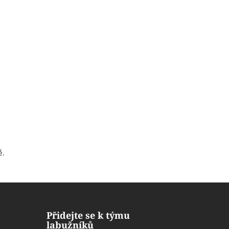
ě.
Přidejte se k týmu
labužníků