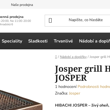
n
Naše prodejna
enná prodejna
-20:00, Ne 11:00-20:00
ehradská 6
Speciality
Sladkosti
Trvanlivé
Nádobí a dopl
Domů
/
Nádobí a doplňky
/
Josper gril
Josper grill
JOSPER
Průměrné
1 hodnocení
Podrobnosti hodn
hodnocení
Značka:
Josper
produktu
HIBACHI JOSPER – živý oheň, 
je