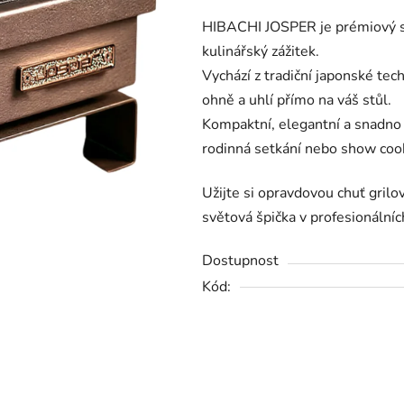
4,0
HIBACHI JOSPER je prémiový sto
z
kulinářský zážitek.
5
Vychází z tradiční japonské tech
hvězdiček.
ohně a uhlí přímo na váš stůl.
Kompaktní, elegantní a snadno p
rodinná setkání nebo show cook
Užijte si opravdovou chuť grilov
světová špička v profesionálníc
Dostupnost
Kód: