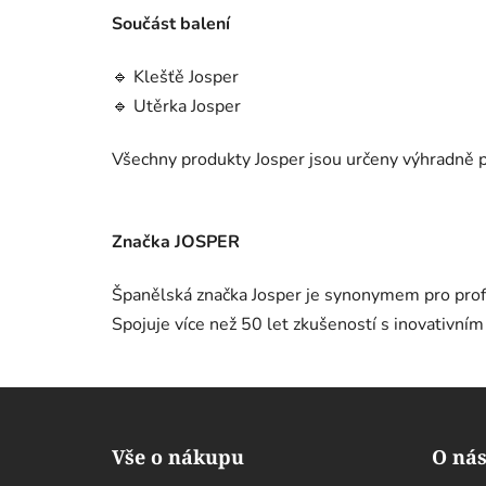
Součást balení
🔹 Klešťě Josper
🔹 Utěrka Josper
Všechny produkty Josper jsou určeny výhradně p
Značka JOSPER
Španělská značka Josper je synonymem pro profe
Spojuje více než 50 let zkušeností s inovativním
Z
á
Vše o nákupu
O ná
p