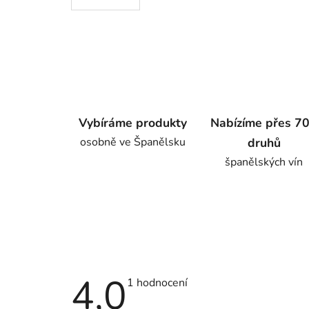
Vybíráme produkty
Nabízíme přes 7
osobně ve Španělsku
druhů
španělských vín
4,0
Průměrné
1 hodnocení
hodnocení
produktu