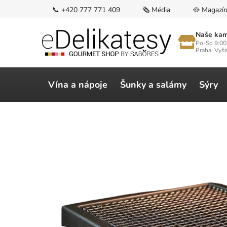
Přejít
📞 +420 777 771 409
🗞️ Média
🥘 Magazí
na
obsah
Naše kam
Po-So 9:00
Praha, Vyš
Vína a nápoje
Šunky a salámy
Sýry