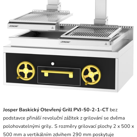
5
hvězdiček.
Josper Baskický Otevřený Grill PVJ-50-2-1-CT
bez
podstavce přináší revoluční zážitek z grilování se dvěma
polohovatelnými grily.. S rozměry grilovací plochy 2 x 500 x
500 mm a vertikálním zdvihem 290 mm poskytuje