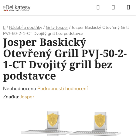
Přejít
Hledat
NÁKUP
na
KOŠÍK
obsah
Domů
/
Nádobí a doplňky
/
Grily Josper
/
Josper Baskický Otevřený Grill
PVJ-50-2-1-CT Dvojitý grill bez podstavce
Josper Baskický
Otevřený Grill PVJ-50-2-
1-CT Dvojitý grill bez
podstavce
Průměrné
Neohodnoceno
Podrobnosti hodnocení
hodnocení
Značka:
Josper
produktu
je
0,0
z