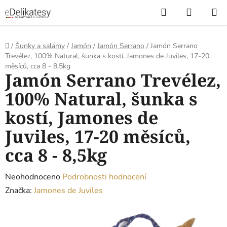
Přejít
Hledat
NÁKUP
na
KOŠÍK
obsah
Domů
/
Šunky a salámy
/
Jamón
/
Jamón Serrano
/
Jamón Serrano
Trevélez, 100% Natural, šunka s kostí, Jamones de Juviles, 17-20
měsíců, cca 8 - 8,5kg
Jamón Serrano Trevélez,
100% Natural, šunka s
kostí, Jamones de
Juviles, 17-20 měsíců,
cca 8 - 8,5kg
Průměrné
Neohodnoceno
Podrobnosti hodnocení
hodnocení
Značka:
Jamones de Juviles
produktu
je