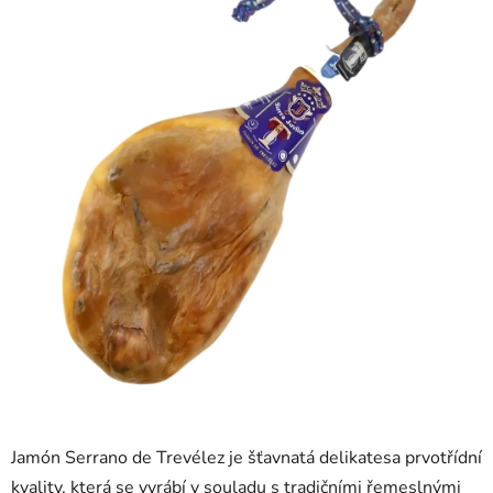
0,0
z
5
hvězdiček.
Jamón Serrano de Trevélez je šťavnatá delikatesa prvotřídní
kvality, která se vyrábí v souladu s tradičními řemeslnými