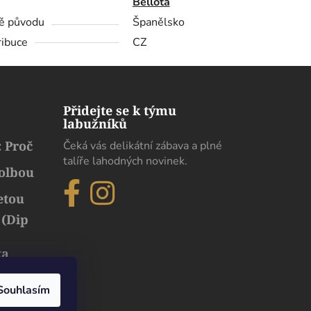
Bellota
ě původu
Španělsko
ribuce
CZ
Přidejte se k týmu
labužníků
 Proč
Čeká vás delikátní zábava a plné
talíře lahodných novinek.
volbou
etou
 (Dip
ka
běh
uxusu
Souhlasím