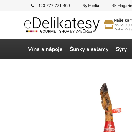
Přejít
📞 +420 777 771 409
🗞️ Média
🥘 Magazí
na
obsah
Naše kam
Po-So 9:00
Praha, Vyš
Vína a nápoje
Šunky a salámy
Sýry