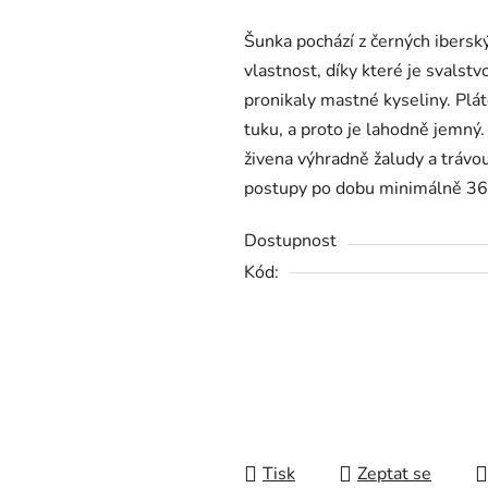
produktu
Šunka pochází z černých iberský
je
vlastnost, díky které je svalst
0,0
pronikaly mastné kyseliny. Plát
z
tuku, a proto je lahodně jemný.
5
živena výhradně žaludy a trávou
hvězdiček.
postupy po dobu minimálně 36
Dostupnost
Kód:
Tisk
Zeptat se