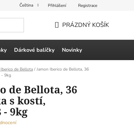
Čeština
Přihlášení
Registrace
PRÁZDNÝ KOŠÍK
NÁKUPNÍ
KOŠÍK
ňky
Dárkové balíčky
Novinky
Iberico de Bellota
/
Jamon Iberico de Bellota, 36
 - 9kg
 de Bellota, 36
 s kostí,
 - 9kg
dnocení