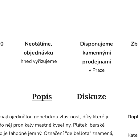
00
Neotálíme,
Disponujeme
Zb
objednávku
kamennými
ihned vyřizujeme
prodejnami
v Praze
Popis
Diskuze
mají ojedinělou genetickou vlastnost, díky které je
Dopl
o něj pronikaly mastné kyseliny. Plátek iberské
oto je lahodně jemný. Označení "de bellota" znamená,
Kate