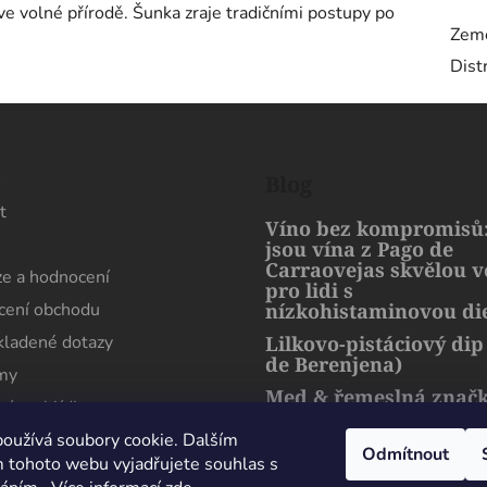
ve volné přírodě. Šunka zraje tradičními postupy po
Zem
Dist
s
Blog
t
Víno bez kompromisů:
jsou vína z Pago de
Carraovejas skvělou 
e a hodnocení
pro lidi s
ení obchodu
nízkohistaminovou di
kladené dotazy
Lilkovo-pistáciový dip
de Berenjena)
rmy
Med & řemeslná znač
ní prohlídka
artMuria – sladký pří
harmonie přírody a l
oužívá soubory cookie. Dalším
Odmítnout
 tohoto webu vyjadřujete souhlas s