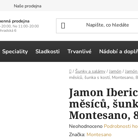
n
Naše prodejna
enná prodejna
-20:00, Ne 11:00-20:00
ehradská 6
Speciality
Sladkosti
Trvanlivé
Nádobí a dopl
Domů
/
Šunky a salámy
/
Jamón
/
Jamón 
měsíců, šunka s kostí, Montesano, 8
Jamon Iberico
měsíců, šunka
Montesano, 8
Průměrné
Neohodnoceno
Podrobnosti ho
hodnocení
Značka:
Montesano