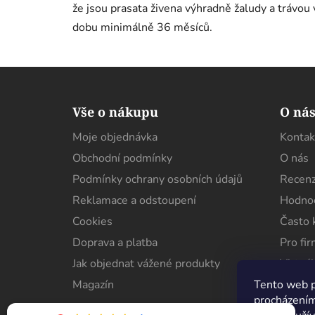
že jsou prasata živena výhradně žaludy a trávou 
dobu minimálně 36 měsíců.
Z
á
Vše o nákupu
O ná
p
Moje objednávka
Kontak
a
Obchodní podmínky
O nás
t
í
Podmínky ochrany osobních údajů
Recenz
Reklamace a odstoupení
Hodnoc
Cookies
Často 
Doprava a platba
Pro fi
Jak objednat vážené produkty
Virtuál
Tento web p
Magazín
procházením