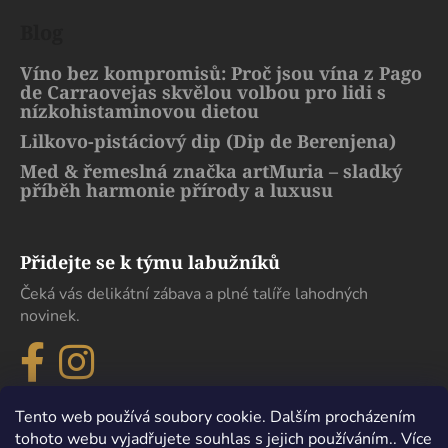
Blog
Víno bez kompromisů: Proč jsou vína z Pago
de Carraovejas skvělou volbou pro lidi s
nízkohistaminovou dietou
Lilkovo-pistáciový dip (Dip de Berenjena)
Med & řemeslná značka artMuria – sladký
příběh harmonie přírody a luxusu
Přidejte se k týmu labužníků
Čeká vás delikátní zábava a plné talíře lahodných
novinek.
Tento web používá soubory cookie. Dalším procházením
tohoto webu vyjadřujete souhlas s jejich používáním.. Více