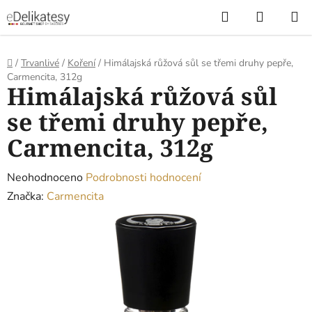
Přejít
Hledat
NÁKUP
na
KOŠÍK
obsah
Domů
/
Trvanlivé
/
Koření
/
Himálajská růžová sůl se třemi druhy pepře,
Carmencita, 312g
Himálajská růžová sůl
se třemi druhy pepře,
Carmencita, 312g
Průměrné
Neohodnoceno
Podrobnosti hodnocení
hodnocení
Značka:
Carmencita
produktu
je
0,0
z
5
hvězdiček.