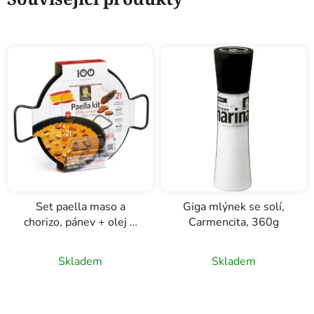
Set paella maso a
Giga mlýnek se solí,
chorizo, pánev + olej +
Carmencita, 360g
koření, Carmencita 2
porce
Skladem
Skladem