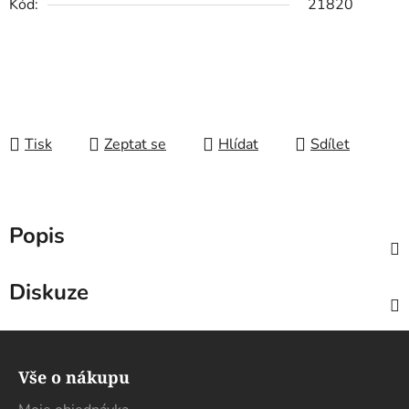
Kód:
21820
Tisk
Zeptat se
Hlídat
Sdílet
Popis
Diskuze
Z
á
Vše o nákupu
p