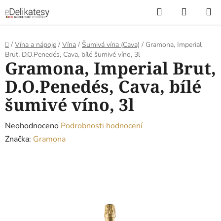
Přejít
Hledat
NÁKUP
na
KOŠÍK
obsah
Domů
/
Vína a nápoje
/
Vína
/
Šumivá vína (Cava)
/
Gramona, Imperial
Brut, D.O.Penedés, Cava, bílé šumivé víno, 3l
Gramona, Imperial Brut,
D.O.Penedés, Cava, bílé
šumivé víno, 3l
Průměrné
Neohodnoceno
Podrobnosti hodnocení
hodnocení
Značka:
Gramona
produktu
je
0,0
z
5
hvězdiček.