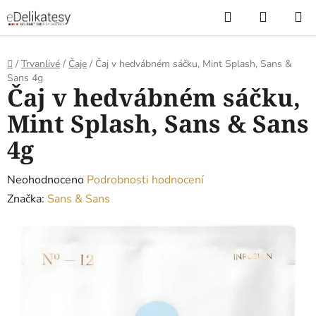
Přejít
Hledat
NÁKUP
na
KOŠÍK
obsah
Domů
/
Trvanlivé
/
Čaje
/
Čaj v hedvábném sáčku, Mint Splash, Sans &
Sans 4g
Čaj v hedvábném sáčku,
Mint Splash, Sans & Sans
4g
Průměrné
Neohodnoceno
Podrobnosti hodnocení
hodnocení
Značka:
Sans & Sans
produktu
je
0,0
z
5
hvězdiček.