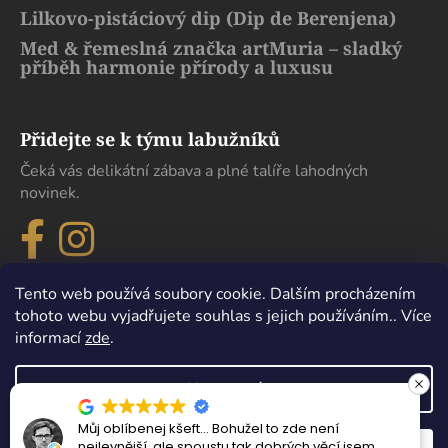
Lilkovo-pistáciový dip (Dip de Berenjena)
Med & řemeslná značka artMuria – sladký
příběh harmonie přírody a luxusu
Přidejte se k týmu labužníků
Čeká vás delikátní zábava a plné talíře lahodných
novinek.
Tento web používá soubory cookie. Dalším procházením
tohoto webu vyjadřujete souhlas s jejich používáním.. Více
informací
zde
.
Nastavení
Můj oblíbenej kšeft… Bohužel to zde není
Vytvořil Shoptet
nejlevnější, ale spoustu tak dobrých věcí jsem