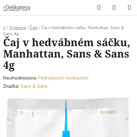
Přejít
Hledat
NÁKUP
na
KOŠÍK
obsah
Domů
/
Trvanlivé
/
Čaje
/
Čaj v hedvábném sáčku, Manhattan, Sans &
Sans 4g
Čaj v hedvábném sáčku,
Manhattan, Sans & Sans
4g
Průměrné
Neohodnoceno
Podrobnosti hodnocení
hodnocení
Značka:
Sans & Sans
produktu
je
0,0
z
5
hvězdiček.